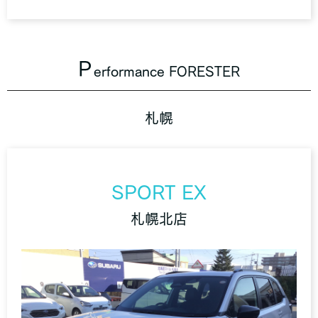
P
erformance FORESTER
札幌
SPORT EX
札幌北店